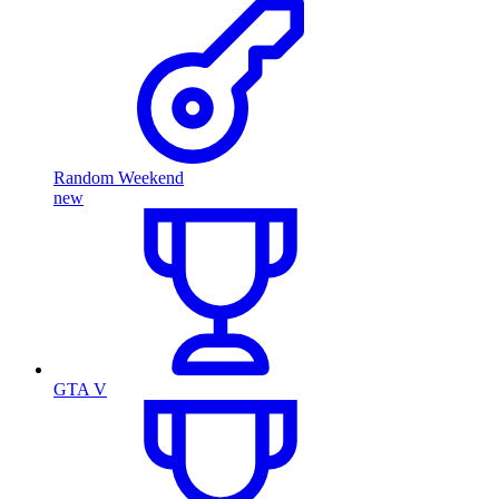
Random Weekend
new
GTA V