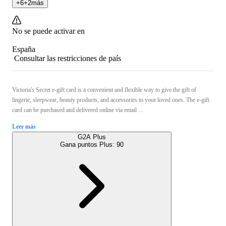
+
6
+
2
más
No se puede activar en
España
Consultar las restricciones de país
Victoria's Secret e-gift card is a convenient and flexible way to give the gift of
lingerie, sleepwear, beauty products, and accessories to your loved ones. The e-gift
card can be purchased and delivered online via email ...
Leer más
G2A Plus
Gana puntos Plus:
90