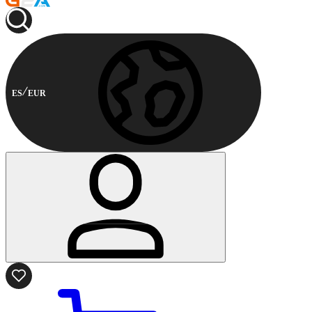
ES
EUR