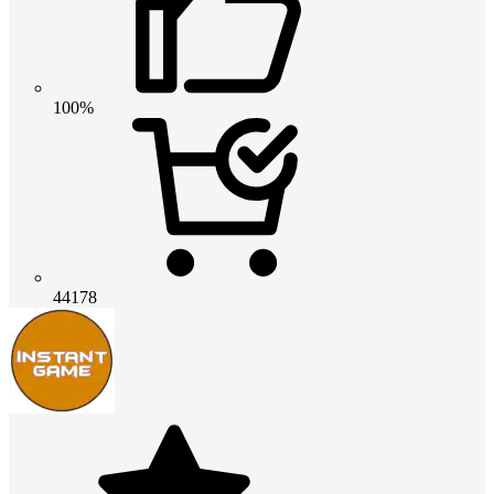
100%
44178