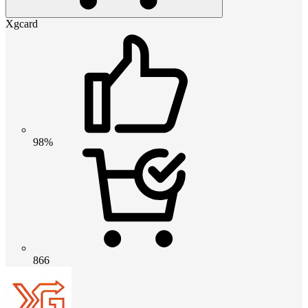
Xgcard
98%
866