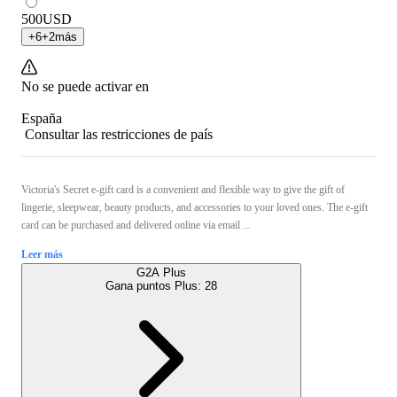
500
USD
+
6
+
2
más
No se puede activar en
España
Consultar las restricciones de país
Victoria's Secret e-gift card is a convenient and flexible way to give the gift of
lingerie, sleepwear, beauty products, and accessories to your loved ones. The e-gift
card can be purchased and delivered online via email ...
Leer más
G2A Plus
Gana puntos Plus:
28