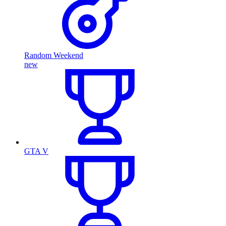
Random Weekend
new
GTA V