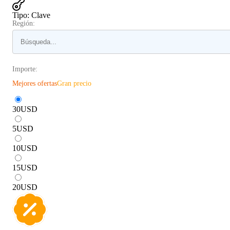
Tipo
:
Clave
Región:
Importe:
Mejores ofertas
Gran precio
30
USD
5
USD
10
USD
15
USD
20
USD