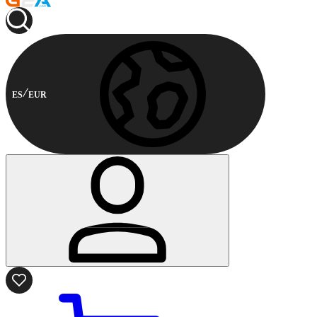
ES
EUR