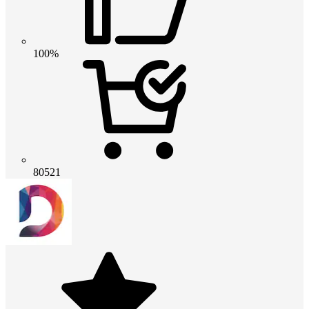
100%
80521