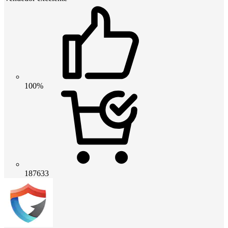
100%
187633