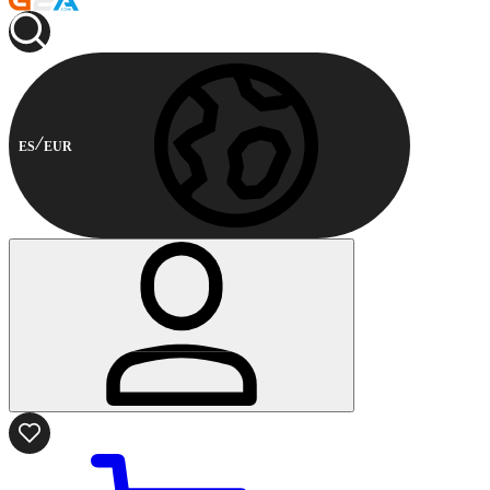
ES
EUR