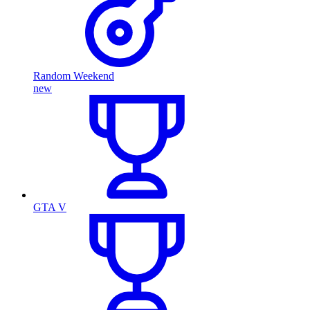
Random Weekend
new
GTA V