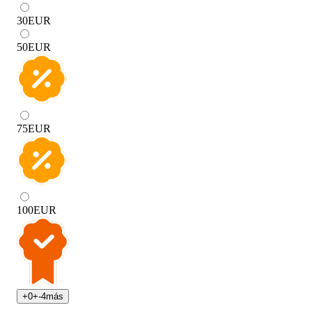
30
EUR
50
EUR
75
EUR
100
EUR
+
0
+
-4
más