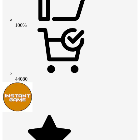
100%
44080