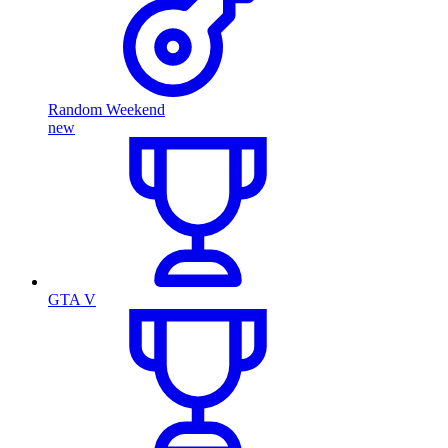
Random Weekend
new
GTA V