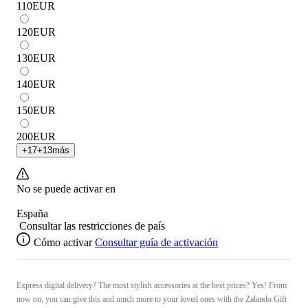
110
EUR
120
EUR
130
EUR
140
EUR
150
EUR
200
EUR
+
17
+
13
más
No se puede activar en
España
Consultar las restricciones de país
Cómo activar
Consultar guía de activación
Express digital delivery? The most stylish accessories at the best prices? Yes! From
now on, you can give this and much more to your loved ones with the Zalando Gift