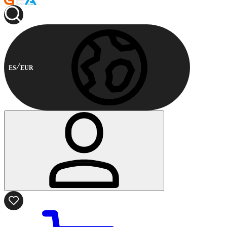
ES
EUR