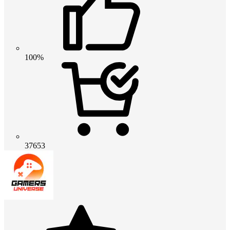
100%
37653