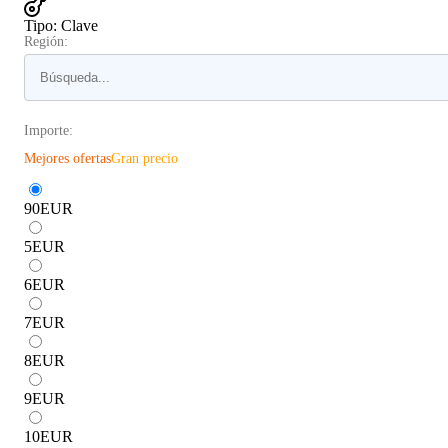
Tipo
:
Clave
Región:
Importe:
Mejores ofertas
Gran precio
90
EUR
5
EUR
6
EUR
7
EUR
8
EUR
9
EUR
10
EUR