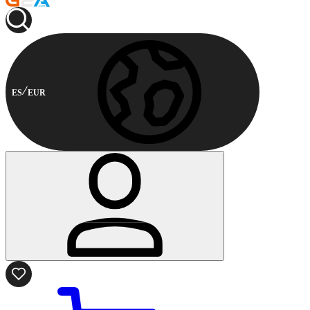
ES
EUR