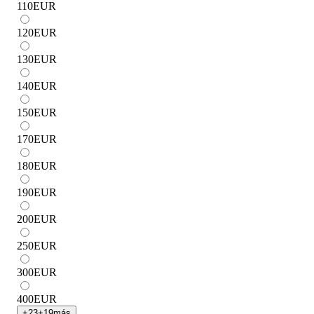
110
EUR
120
EUR
130
EUR
140
EUR
150
EUR
170
EUR
180
EUR
190
EUR
200
EUR
250
EUR
300
EUR
400
EUR
+
23
+
19
más