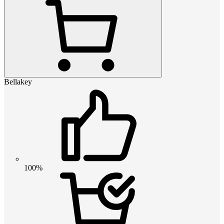
Bellakey
100%