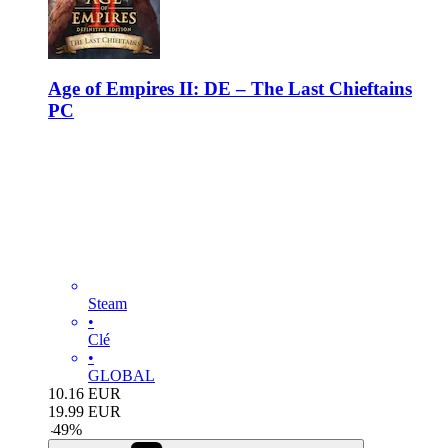
Age of Empires II: DE – The Last Chieftains
PC
Steam
•
Clé
•
GLOBAL
10.16
EUR
19.99
EUR
-
49
%