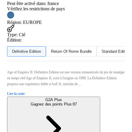
Peut être activé dans:
france
Vérifiez les restrictions de pays
Région
:
EUROPE
Type
:
Clé
Édition:
Definitive Edition
Return Of Rome Bundle
Standard Edition
Age of Empires II: Definitive Edition est une version remasterisée du jeu de stratégie
en temps réel Age of Empires II, sorti à l'origine en 1999. La Definitive Edition
propose une expérience fidèle à AoE II, enrichie de ...
Lire la suite
G2A Plus
Gagnez des points Plus:
87