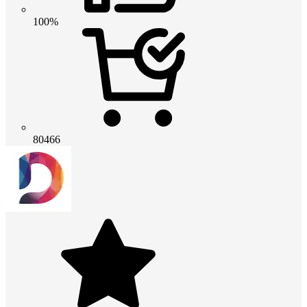
100%
80466