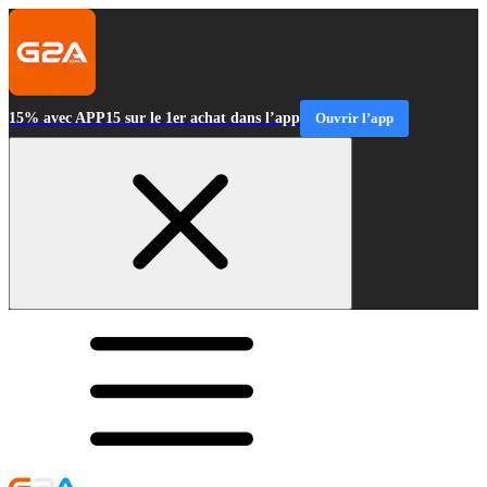
15% avec APP15 sur le 1er achat dans l’app
Ouvrir l’app