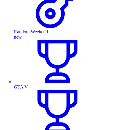
Random Weekend
new
GTA V