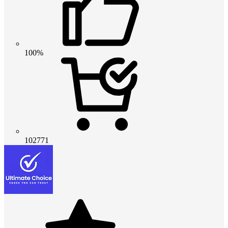
100%
102771