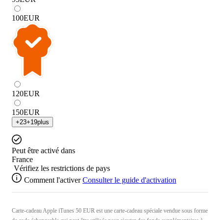
100
EUR
120
EUR
150
EUR
+
23
+
19
plus
Peut être activé dans
France
Vérifiez les restrictions de pays
Comment l'activer
Consulter le guide d'activation
Carte-cadeau Apple iTunes 50 EUR est une carte-cadeau spéciale vendue sous forme