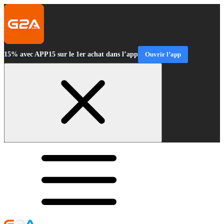
15% avec APP15 sur le 1er achat dans l’app
Ouvrir l’app