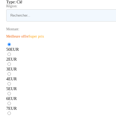
Type
:
Clé
Région:
Montant:
Meilleure offre
Super prix
50
EUR
2
EUR
3
EUR
4
EUR
5
EUR
6
EUR
7
EUR