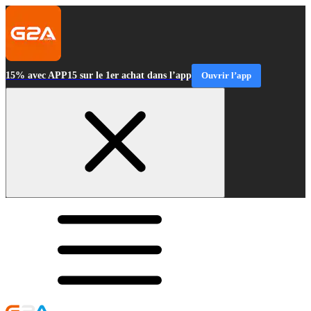
15% avec APP15 sur le 1er achat dans l’app
Ouvrir l’app