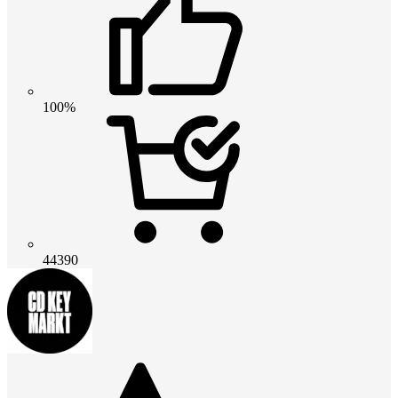
100%
44390