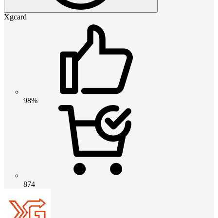
Xgcard
98%
874