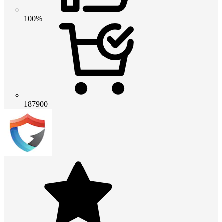
100%
187900