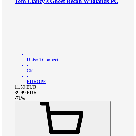
Tom Clancy's Ghost Recon Wildlands PC
Ubisoft Connect
•
Clé
•
EUROPE
11.59
EUR
39.99
EUR
-
71
%