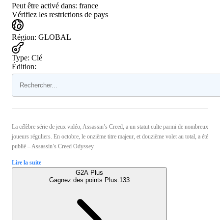
Peut être activé dans:
france
Vérifiez les restrictions de pays
Région
:
GLOBAL
Type
:
Clé
Édition:
La célèbre série de jeux vidéo, Assassin’s Creed, a un statut culte parmi de nombreux
joueurs réguliers. En octobre, le onzième titre majeur, et douzième volet au total, a été
publié – Assassin’s Creed Odyssey.
Lire la suite
G2A Plus
Gagnez des points Plus:
133