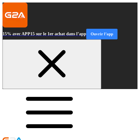
15% avec APP15 sur le 1er achat dans l’app
Ouvrir l’app