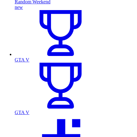
Random Weekend
new
GTA V
GTA V