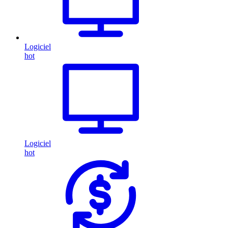
Logiciel
hot
Logiciel
hot