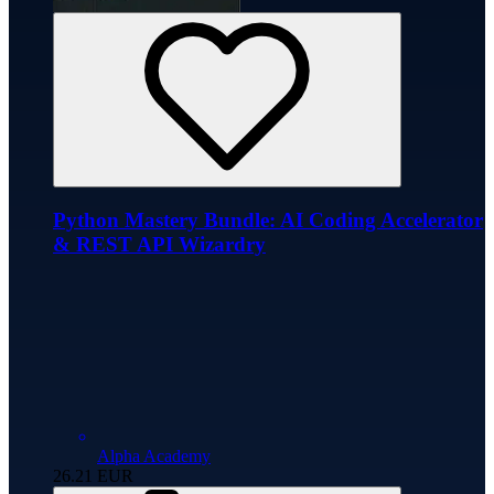
Python Mastery Bundle: AI Coding Accelerator
& REST API Wizardry
Alpha Academy
26.21
EUR