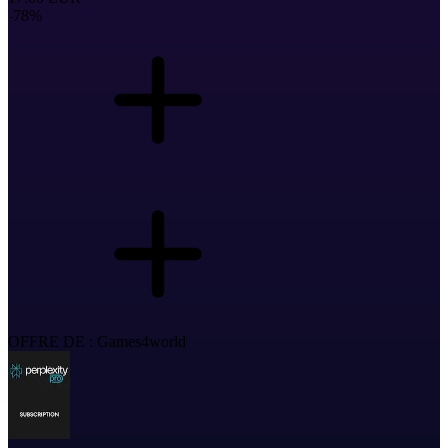
-
78
%
OFFRE DE : Games4world