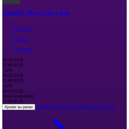
ChatGPT Plus 1 User 1 mois
•
ChatGPT
•
Compte
•
GLOBAL
20.28
EUR
23.00
EUR
-
12
%
20.28
EUR
23.00
EUR
-
12
%
24.10
EUR
Vous économisez :
15.90
EUR
Vérifier les détails de l'offre
Détails de l'offre
Ajouter au panier