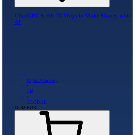
ChatGPT & AI: 23 Ways to Make Money with
AI
Alpha Academy
•
Clé
•
GLOBAL
16.82
EUR