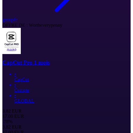
groupée
OFFRE DE : Wortheverypenny
CapCut Pro 1 mois
•
CapCut
•
Compte
•
GLOBAL
3.82
EUR
17.00
EUR
-
78
%
3.82
EUR
17.00
EUR