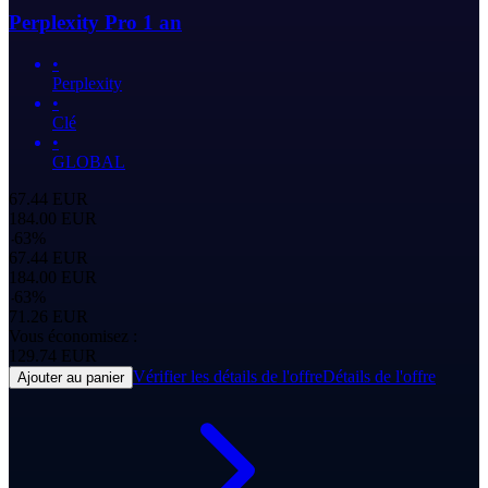
Perplexity Pro 1 an
•
Perplexity
•
Clé
•
GLOBAL
67.44
EUR
184.00
EUR
-
63
%
67.44
EUR
184.00
EUR
-
63
%
71.26
EUR
Vous économisez :
129.74
EUR
Vérifier les détails de l'offre
Détails de l'offre
Ajouter au panier