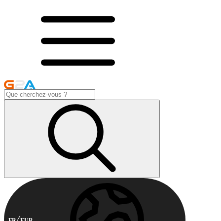
FR
EUR