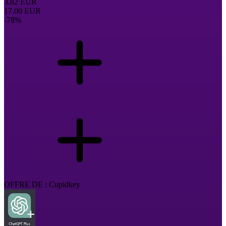
3.82
EUR
17.00
EUR
-
78
%
OFFRE DE : Cupidkey