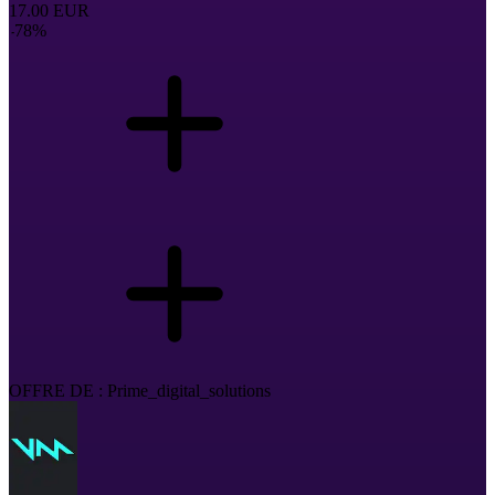
17.00
EUR
-
78
%
OFFRE DE : Prime_digital_solutions