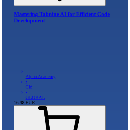
Mastering Tabnine AI for Efficient Code
Development
Alpha Academy
•
Clé
•
GLOBAL
16.98
EUR