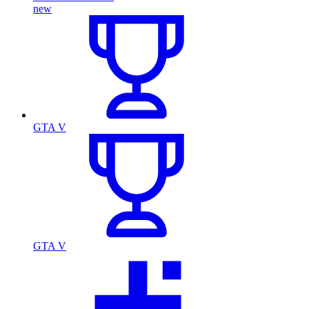
new
GTA V
GTA V