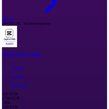
groupée
OFFRE DE : Wortheverypenny
CapCut Pro 1 mois
•
CapCut
•
Compte
•
GLOBAL
3.82
EUR
17.00
EUR
-
78
%
3.82
EUR