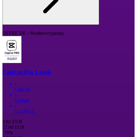
OFFRE DE : Wortheverypenny
CapCut Pro 1 mois
•
CapCut
•
Compte
•
GLOBAL
3.82
EUR
17.00
EUR
-
78
%