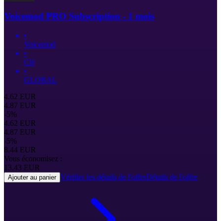
Voicemod PRO Subscription - 1 mois
•
Voicemod
•
Clé
•
GLOBAL
4.62
EUR
4.87
EUR
-
5
%
4.62
EUR
4.87
EUR
-
5
%
8.44
EUR
Vous économisez :
13.43
EUR
Vérifier les détails de l'offre
Détails de l'offre
Ajouter au panier