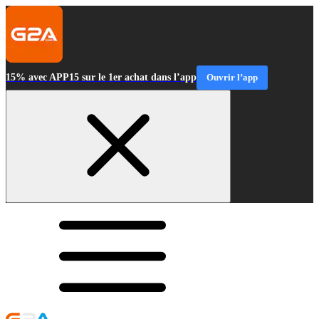
15% avec APP15 sur le 1er achat dans l’app
Ouvrir l’app