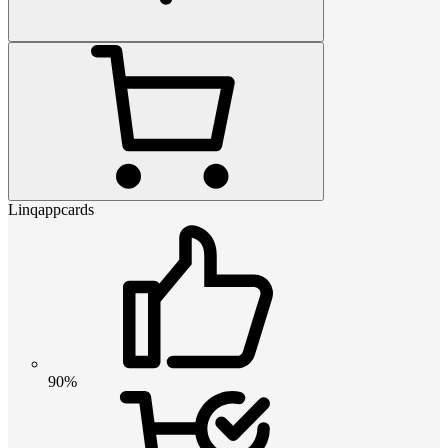
Linqappcards
90%