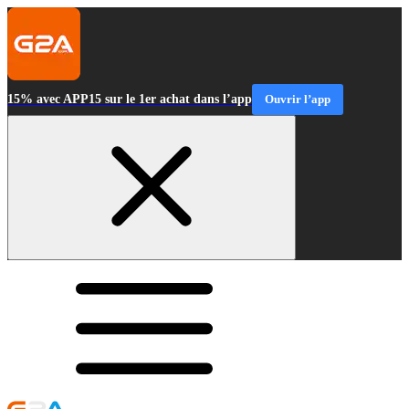
15% avec APP15 sur le 1er achat dans l’app
Ouvrir l’app