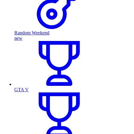
Random Weekend
new
GTA V