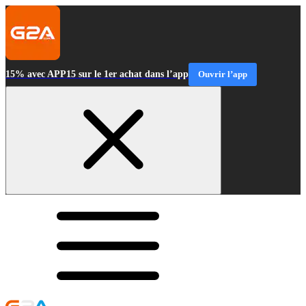
15% avec APP15 sur le 1er achat dans l’app
Ouvrir l’app