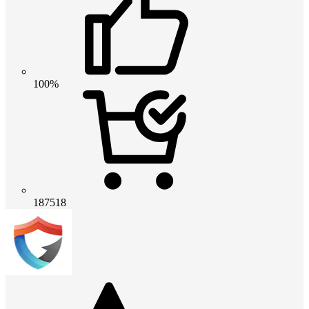
100%
187518