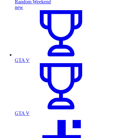
Random Weekend
new
GTA V
GTA V