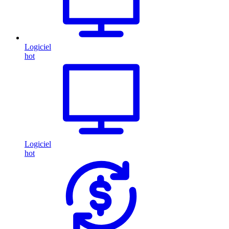
Logiciel
hot
Logiciel
hot