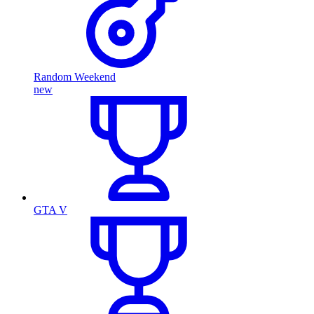
Random Weekend
new
GTA V