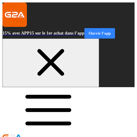
15% avec APP15 sur le 1er achat dans l’app
Ouvrir l’app