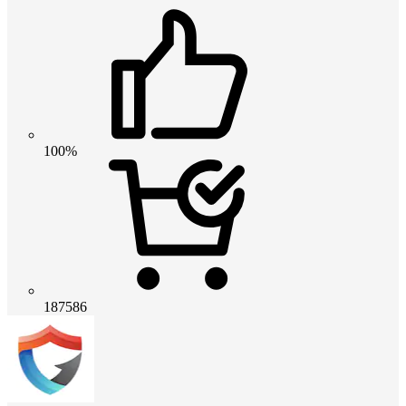
100%
187586