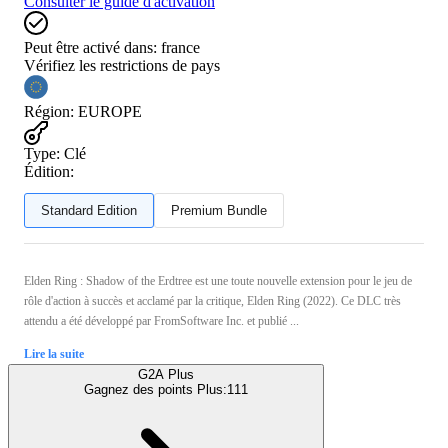
Consulter le guide d'activation
Peut être activé dans:
france
Vérifiez les restrictions de pays
Région
:
EUROPE
Type
:
Clé
Édition:
Standard Edition
Premium Bundle
Elden Ring : Shadow of the Erdtree est une toute nouvelle extension pour le jeu de
rôle d'action à succès et acclamé par la critique, Elden Ring (2022). Ce DLC très
attendu a été développé par FromSoftware Inc. et publié ...
Lire la suite
G2A Plus
Gagnez des points Plus:
111