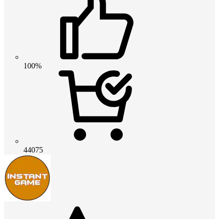
100%
44075