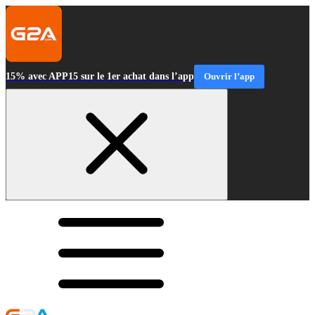
15% avec APP15 sur le 1er achat dans l’app
Ouvrir l’app