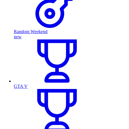
Random Weekend
new
GTA V