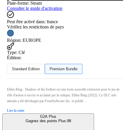
Plate-forme
:
Steam
Consulter le guide d'activation
Peut être activé dans:
france
Vérifiez les restrictions de pays
Région
:
EUROPE
Type
:
Clé
Édition:
Standard Edition
Premium Bundle
Elden Ring : Shadow of the Erdtree est une toute nouvelle extension pour le jeu de
rôle d'action à succès et acclamé par la critique, Elden Ring (2022). Ce DLC très
attendu a été développé par FromSoftware Inc. et publié ...
Lire la suite
G2A Plus
Gagnez des points Plus:
98