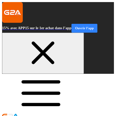
15% avec APP15 sur le 1er achat dans l’app
Ouvrir l’app