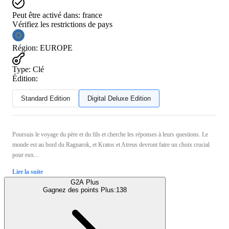
Peut être activé dans:
france
Vérifiez les restrictions de pays
Région
:
EUROPE
Type
:
Clé
Édition:
Standard Edition
Digital Deluxe Edition
Poursuis le voyage du père et du fils et cherche les réponses à leurs questions. Le
monde est au bord du Ragnarok, et Kratos et Atreus devront faire un choix crucial
pour eux...
Lire la suite
G2A Plus
Gagnez des points Plus:
138