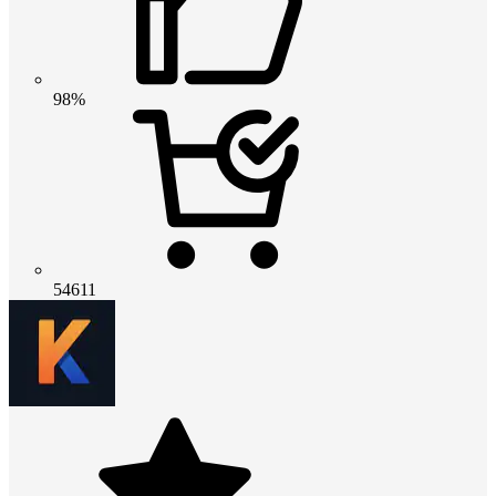
98%
54611