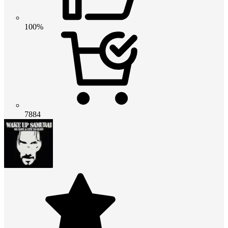
100%
7884