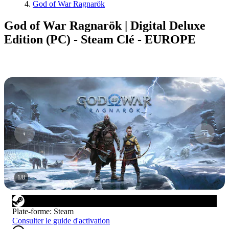
God of War Ragnarök
God of War Ragnarök | Digital Deluxe
Edition (PC) - Steam Clé - EUROPE
1
/
8
Plate-forme
:
Steam
Consulter le guide d'activation