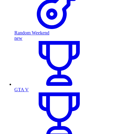
Random Weekend
new
GTA V