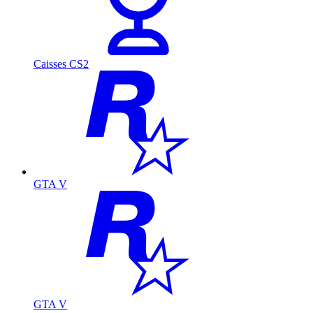
Caisses CS2
GTA V
GTA V