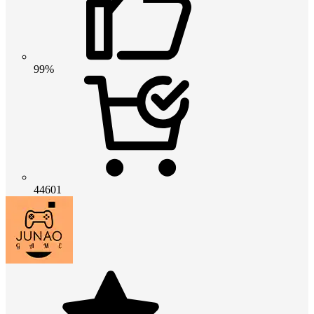
99%
44601