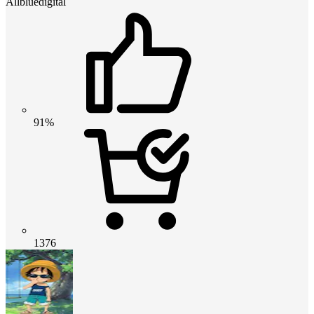
Allbluedigital
91%
1376