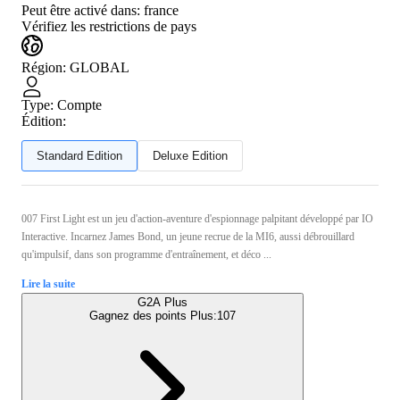
Peut être activé dans:
france
Vérifiez les restrictions de pays
Région
:
GLOBAL
Type
:
Compte
Édition:
Standard Edition
Deluxe Edition
007 First Light est un jeu d'action-aventure d'espionnage palpitant développé par IO
Interactive. Incarnez James Bond, un jeune recrue de la MI6, aussi débrouillard
qu'impulsif, dans son programme d'entraînement, et déco ...
Lire la suite
G2A Plus
Gagnez des points Plus:
107