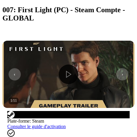
007: First Light (PC) - Steam Compte -
GLOBAL
1
/
11
Plate-forme
:
Steam
Consulter le guide d'activation