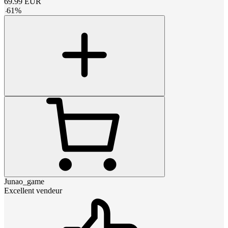
69.99
EUR
-
61
%
Junao_game
Excellent vendeur