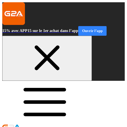
15% avec APP15 sur le 1er achat dans l’app
Ouvrir l’app