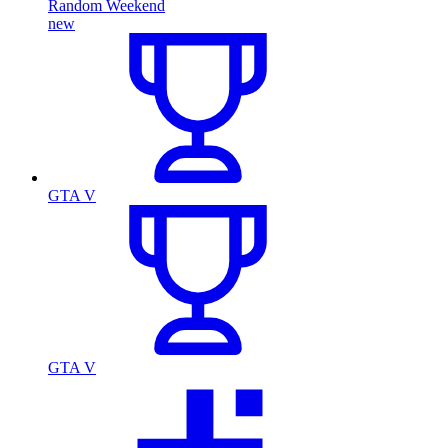
Random Weekend
new
GTA V
GTA V