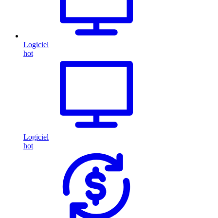
Logiciel
hot
Logiciel
hot