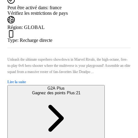
Peut être activé dans:
france
Vérifiez les restrictions de pays
Région
:
GLOBAL
Type
:
Recharge directe
Unleash the ultimate superhero showdown in Marvel Rivals, the high-octane, free-
to-play 6v6 hero shooter where the multiverse is your playground! Assemble an elite
squad from a massive roster of fan-favorites like Deadpo ...
Lire la suite
G2A Plus
Gagnez des points Plus:
21