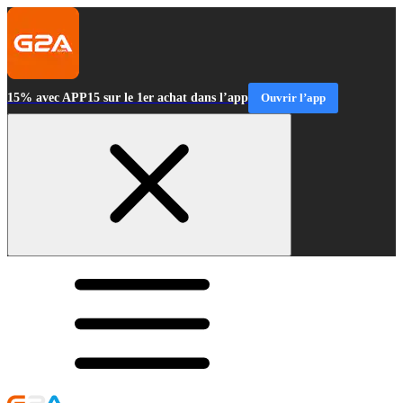
15% avec APP15 sur le 1er achat dans l’app
Ouvrir l’app