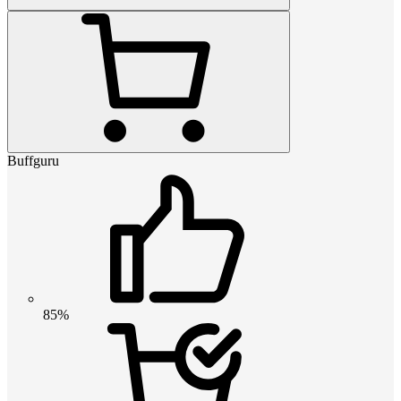
Buffguru
85%