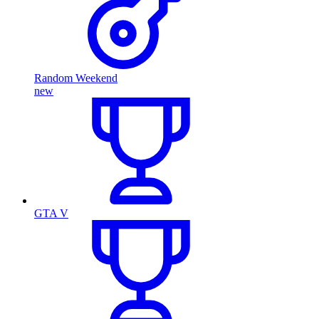
Random Weekend
new
GTA V