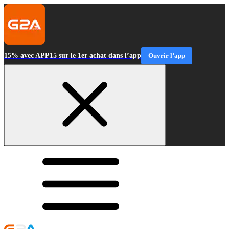
15% avec APP15 sur le 1er achat dans l’app
Ouvrir l’app