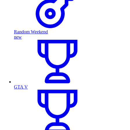
Random Weekend
new
GTA V