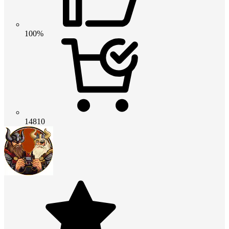
100%
14810