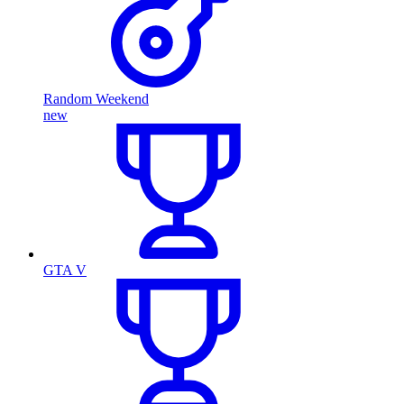
Random Weekend
new
GTA V