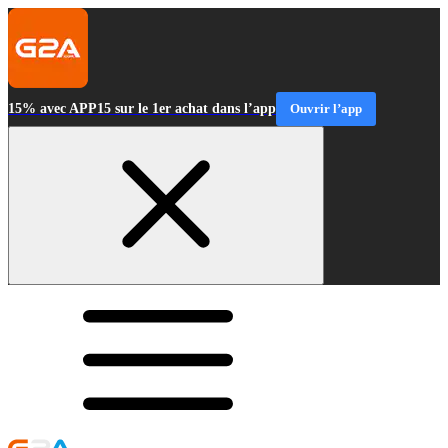
15% avec APP15 sur le 1er achat dans l’app
Ouvrir l’app