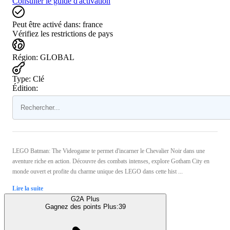
Consulter le guide d'activation
Peut être activé dans:
france
Vérifiez les restrictions de pays
Région
:
GLOBAL
Type
:
Clé
Édition:
LEGO Batman: The Videogame te permet d'incarner le Chevalier Noir dans une
aventure riche en action. Découvre des combats intenses, explore Gotham City en
monde ouvert et profite du charme unique des LEGO dans cette hist ...
Lire la suite
G2A Plus
Gagnez des points Plus:
39