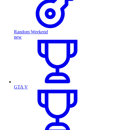
Random Weekend
new
GTA V