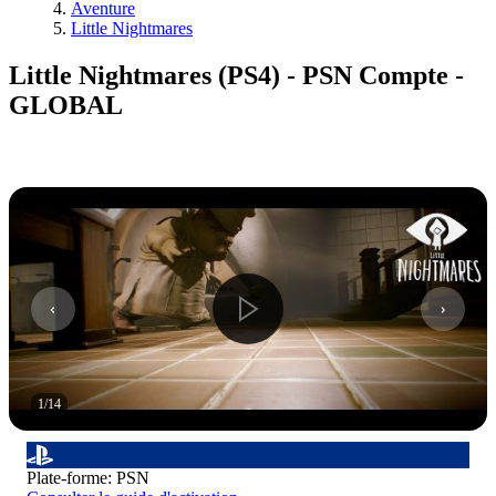
Aventure
Little Nightmares
Little Nightmares (PS4) - PSN Compte -
GLOBAL
1
/
14
Plate-forme
:
PSN