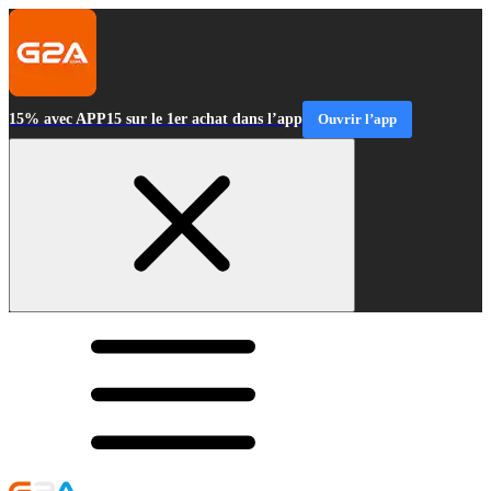
15% avec APP15 sur le 1er achat dans l’app
Ouvrir l’app