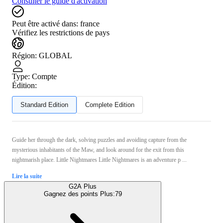
Consulter le guide d'activation
Peut être activé dans:
france
Vérifiez les restrictions de pays
Région
:
GLOBAL
Type
:
Compte
Édition:
Standard Edition
Complete Edition
Guide her through the dark, solving puzzles and avoiding capture from the
mysterious inhabitants of the Maw, and look around for the exit from this
nightmarish place. Little Nightmares Little Nightmares is an adventure p ...
Lire la suite
G2A Plus
Gagnez des points Plus:
79