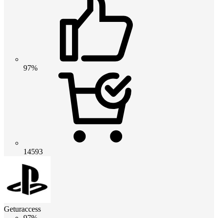
97%
14593
Geturaccess
97%