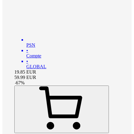
PSN
•
Compte
•
GLOBAL
19.85
EUR
59.99
EUR
-
67
%