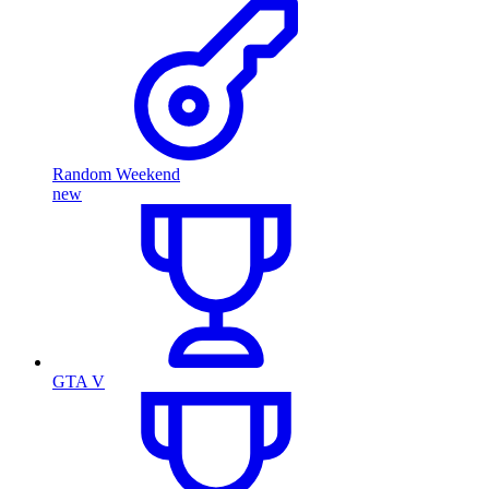
Random Weekend
new
GTA V