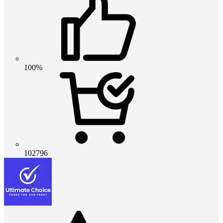
100%
102796