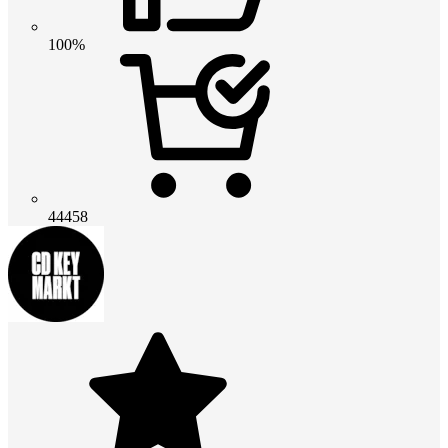
100%
44458