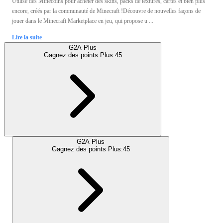
Utilise des Minecoins pour acheter des skins, packs de textures, cartes et bien plus
encore, créés par la communauté de Minecraft !Découvre de nouvelles façons de
jouer dans le Minecraft Marketplace en jeu, qui propose u ...
Lire la suite
G2A Plus
Gagnez des points Plus:
45
G2A Plus
Gagnez des points Plus:
45