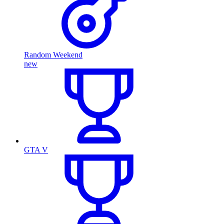
Random Weekend
new
GTA V