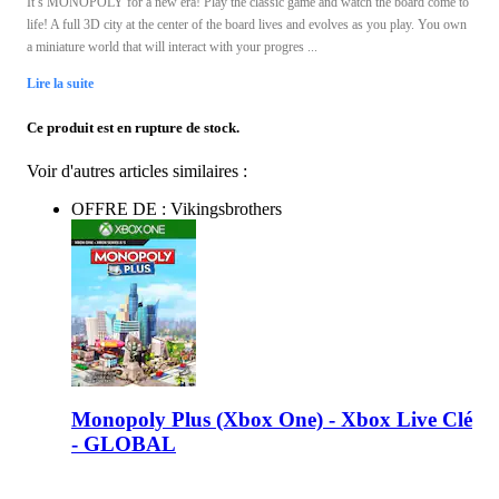
It’s MONOPOLY for a new era! Play the classic game and watch the board come to
life! A full 3D city at the center of the board lives and evolves as you play. You own
a miniature world that will interact with your progres ...
Lire la suite
Ce produit est en rupture de stock.
Voir d'autres articles similaires :
OFFRE DE : Vikingsbrothers
Monopoly Plus (Xbox One) - Xbox Live Clé
- GLOBAL