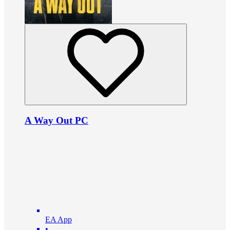
A Way Out PC
EA App
•