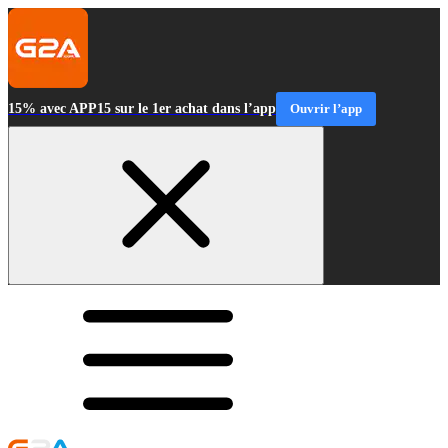
15% avec APP15 sur le 1er achat dans l’app
Ouvrir l’app