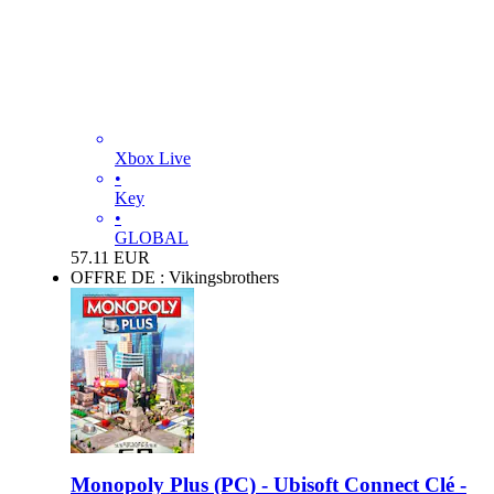
Xbox Live
•
Key
•
GLOBAL
57.11
EUR
OFFRE DE : Vikingsbrothers
Monopoly Plus (PC) - Ubisoft Connect Clé -