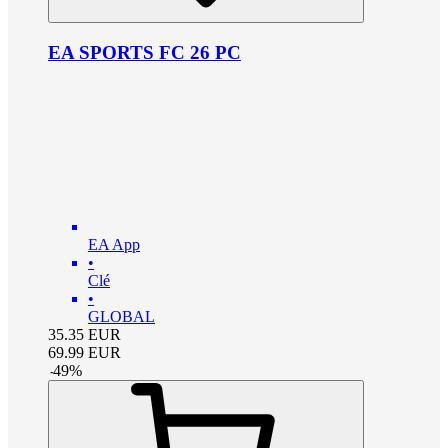
EA SPORTS FC 26 PC
EA App
•
Clé
•
GLOBAL
35.35
EUR
69.99
EUR
-
49
%