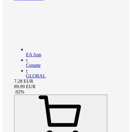
EA App
•
Compte
•
GLOBAL
7.28
EUR
89.99
EUR
-
92
%