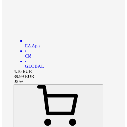
EA App
•
Clé
•
GLOBAL
4.16
EUR
39.99
EUR
-
90
%