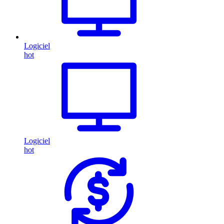
Logiciel
hot
Logiciel
hot