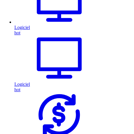
Logiciel
hot
Logiciel
hot