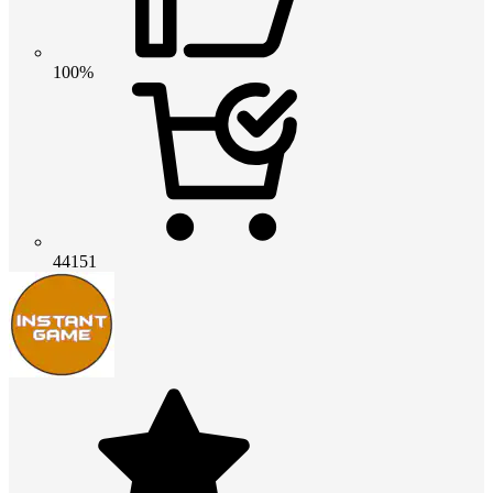
100%
44151