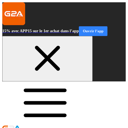
15% avec APP15 sur le 1er achat dans l’app
Ouvrir l’app