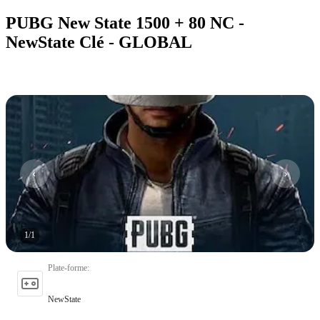
PUBG New State 1500 + 80 NC -
NewState Clé - GLOBAL
1
/
1
Plate-forme
:
NewState