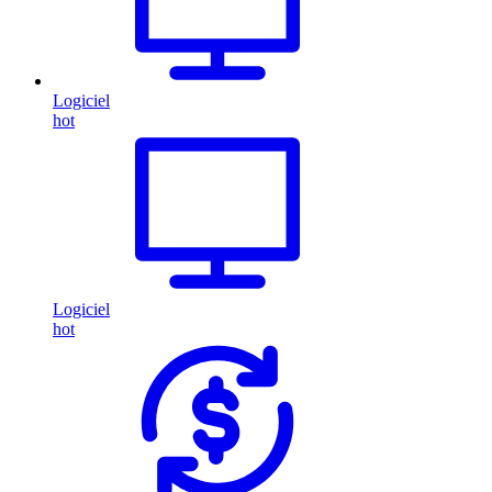
Logiciel
hot
Logiciel
hot