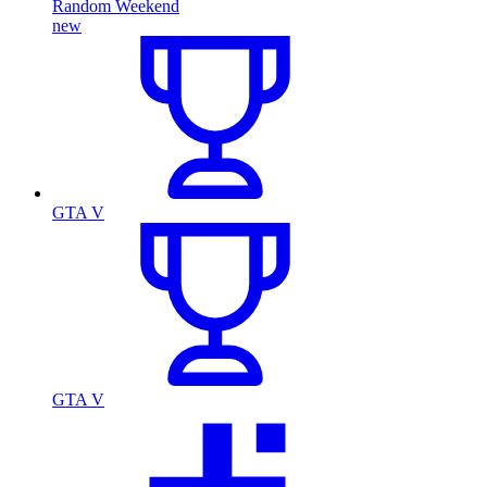
Random Weekend
new
GTA V
GTA V