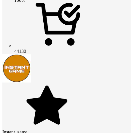
100%
44130
Instant_game