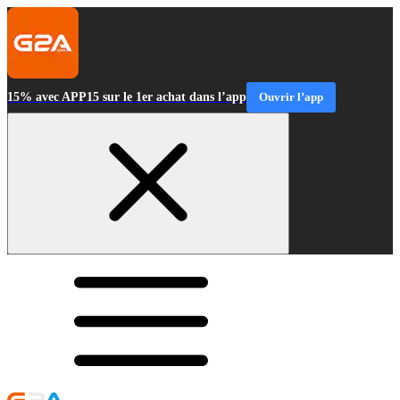
15% avec APP15 sur le 1er achat dans l’app
Ouvrir l’app