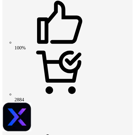
100%
2884