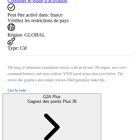
Consulter le guide d'activation
Peut être activé dans:
france
Vérifiez les restrictions de pays
Région
:
GLOBAL
Type
:
Clé
The king of submarine simulations returns with an all-new 3D engine, new crew
command features, and more realistic WWII naval action than ever before. The
movie-like graphics and simple, tension-filled gameplay make this ...
Lire la suite
G2A Plus
Gagnez des points Plus:
36