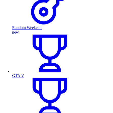
Random Weekend
new
GTA V