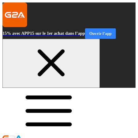
15% avec APP15 sur le 1er achat dans l’app
Ouvrir l’app