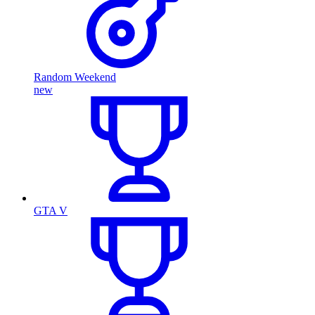
Random Weekend
new
GTA V