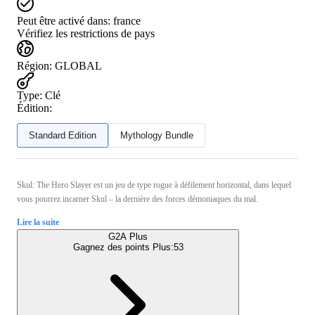
Peut être activé dans:
france
Vérifiez les restrictions de pays
Région
:
GLOBAL
Type
:
Clé
Édition:
Standard Edition
Mythology Bundle
Skul: The Hero Slayer est un jeu de type rogue à défilement horizontal, dans lequel
vous pourrez incarner Skul – la dernière des forces démoniaques du mal.
Lire la suite
G2A Plus
Gagnez des points Plus:
53