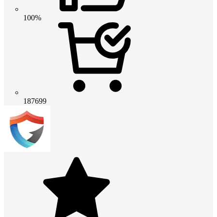
100%
187699