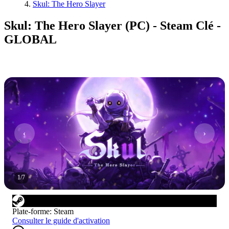
Skul: The Hero Slayer
Skul: The Hero Slayer (PC) - Steam Clé -
GLOBAL
1
/
7
Plate-forme
:
Steam
Consulter le guide d'activation