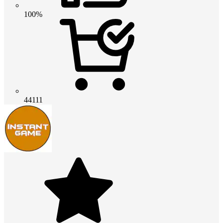
100%
44111