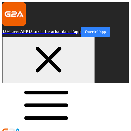
15% avec APP15 sur le 1er achat dans l’app
Ouvrir l’app