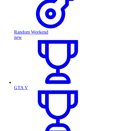
Random Weekend
new
GTA V