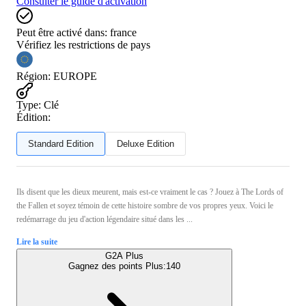
Consulter le guide d'activation
Peut être activé dans:
france
Vérifiez les restrictions de pays
Région
:
EUROPE
Type
:
Clé
Édition:
Standard Edition
Deluxe Edition
Ils disent que les dieux meurent, mais est-ce vraiment le cas ? Jouez à The Lords of
the Fallen et soyez témoin de cette histoire sombre de vos propres yeux. Voici le
redémarrage du jeu d'action légendaire situé dans les ...
Lire la suite
G2A Plus
Gagnez des points Plus:
140