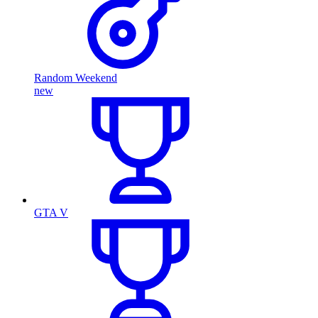
Random Weekend
new
GTA V