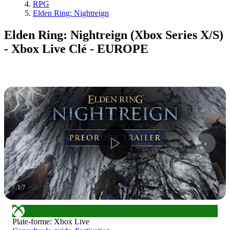
RPG
Elden Ring: Nightreign
Elden Ring: Nightreign (Xbox Series X/S)
- Xbox Live Clé - EUROPE
1
/
7
Plate-forme
:
Xbox Live