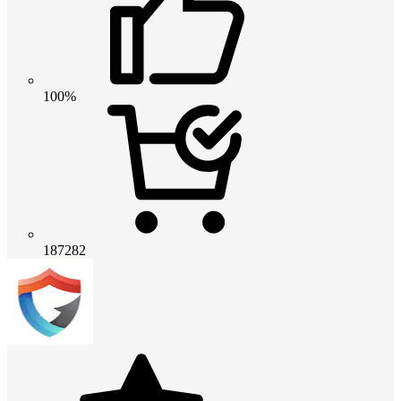
100%
187282