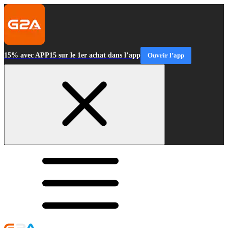
15% avec APP15 sur le 1er achat dans l’app
Ouvrir l’app