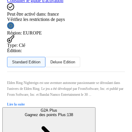
Consulter le guide d'activation
Peut être activé dans:
france
Vérifiez les restrictions de pays
Région
:
EUROPE
Type
:
Clé
Édition:
Standard Edition
Deluxe Edition
Elden Ring Nightreign est une aventure autonome passionnante se déroulant dans
l'univers de Elden Ring. Le jeu a été développé par FromSoftware, Inc. et publié par
From Software, Inc. et Bandai Namco Entertainment le 30 ...
Lire la suite
G2A Plus
Gagnez des points Plus:
138