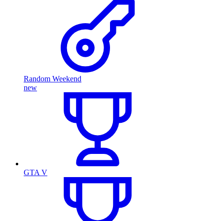
Random Weekend
new
GTA V