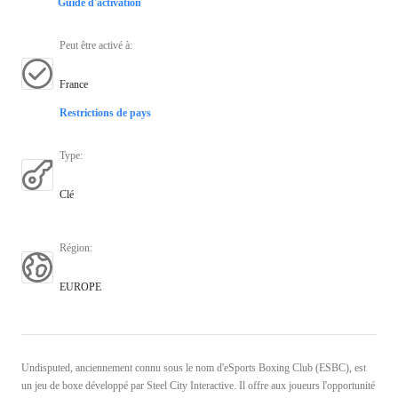
Guide d'activation
Peut être activé à
:
France
Restrictions de pays
Type
:
Clé
Région
:
EUROPE
Undisputed, anciennement connu sous le nom d'eSports Boxing Club (ESBC), est
un jeu de boxe développé par Steel City Interactive. Il offre aux joueurs l'opportunité