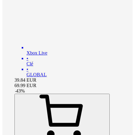
Xbox Live
•
Clé
•
GLOBAL
39.84
EUR
69.99
EUR
-
43
%