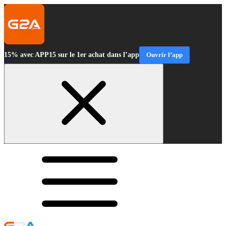
15% avec APP15 sur le 1er achat dans l’app
Ouvrir l’app