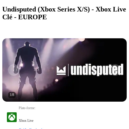
Undisputed (Xbox Series X/S) - Xbox Live
Clé - EUROPE
1
/
8
Plate-forme
:
Xbox Live