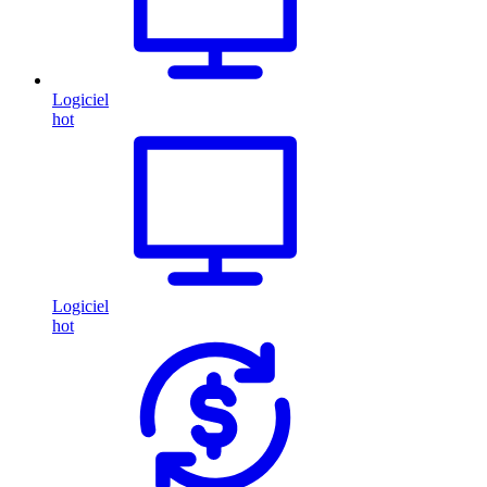
Logiciel
hot
Logiciel
hot