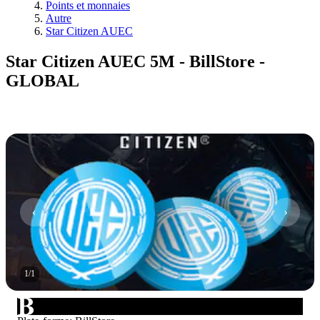
Points et monnaies
Autre
Star Citizen AUEC
Star Citizen AUEC 5M - BillStore -
GLOBAL
1
/
1