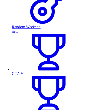
Random Weekend
new
GTA V