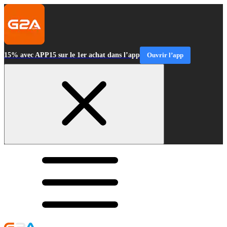
15% avec APP15 sur le 1er achat dans l’app
Ouvrir l’app