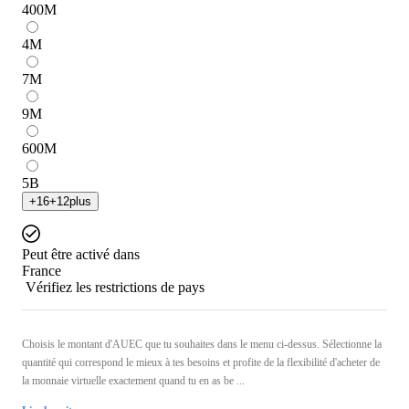
400
M
4
M
7
M
9
M
600
M
5
B
+
16
+
12
plus
Peut être activé dans
France
Vérifiez les restrictions de pays
Choisis le montant d'AUEC que tu souhaites dans le menu ci-dessus. Sélectionne la
quantité qui correspond le mieux à tes besoins et profite de la flexibilité d'acheter de
la monnaie virtuelle exactement quand tu en as be ...