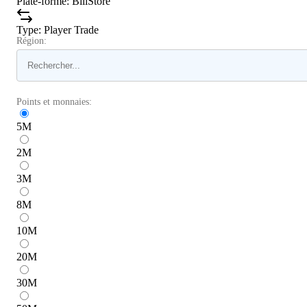
Plate-forme
:
BillStore
Type
:
Player Trade
Région:
Points et monnaies:
5
M
2
M
3
M
8
M
10
M
20
M
30
M