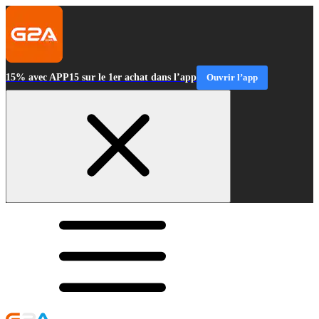
15% avec APP15 sur le 1er achat dans l’app
Ouvrir l’app