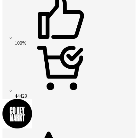
100%
44429