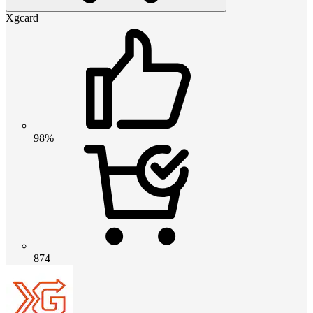
Xgcard
98%
874