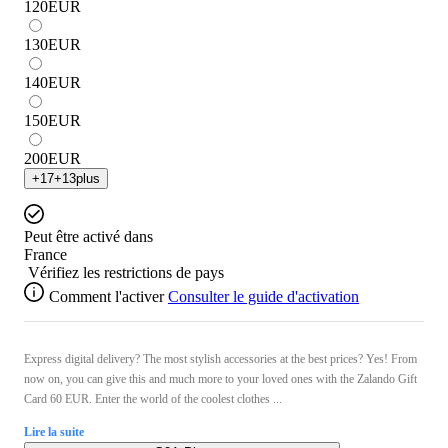
120
EUR
130
EUR
140
EUR
150
EUR
200
EUR
+
17
+
13
plus
Peut être activé dans
France
Vérifiez les restrictions de pays
Comment l'activer
Consulter le guide d'activation
Express digital delivery? The most stylish accessories at the best prices? Yes! From
now on, you can give this and much more to your loved ones with the Zalando Gift
Card 60 EUR. Enter the world of the coolest clothes ...
Lire la suite