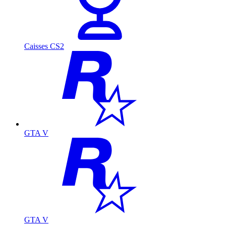
Caisses CS2
GTA V
GTA V