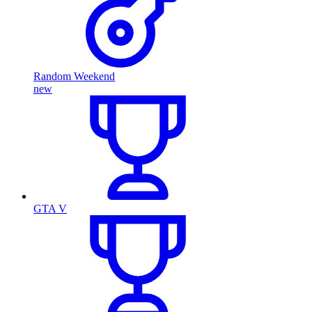
Random Weekend
new
GTA V