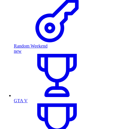
Random Weekend
new
GTA V