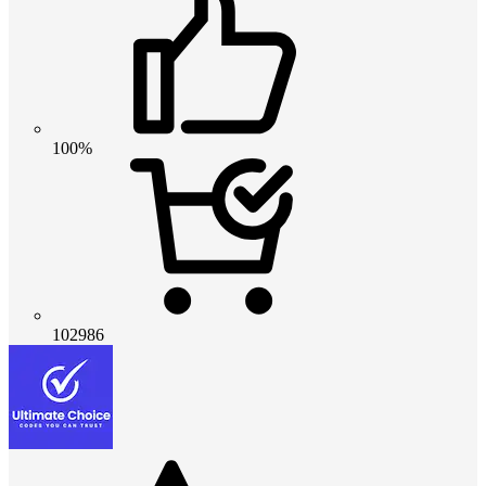
100%
102986