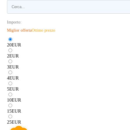
Importo:
Miglior offerta
Ottimo prezzo
20
EUR
2
EUR
3
EUR
4
EUR
5
EUR
10
EUR
15
EUR
25
EUR