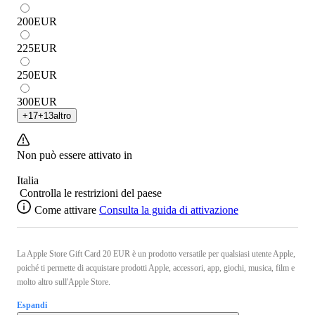
200
EUR
225
EUR
250
EUR
300
EUR
+
17
+
13
altro
Non può essere attivato in
Italia
Controlla le restrizioni del paese
Come attivare
Consulta la guida di attivazione
La Apple Store Gift Card 20 EUR è un prodotto versatile per qualsiasi utente Apple,
poiché ti permette di acquistare prodotti Apple, accessori, app, giochi, musica, film e
molto altro sull'Apple Store.
Espandi