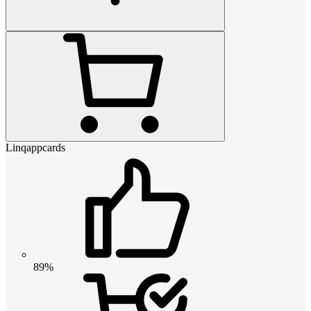
Linqappcards
89%