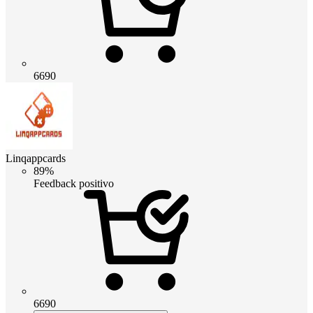
6690
Linqappcards
89%
Feedback positivo
6690