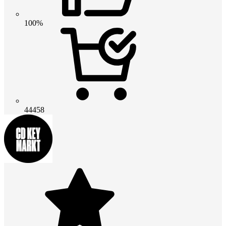
100%
44458