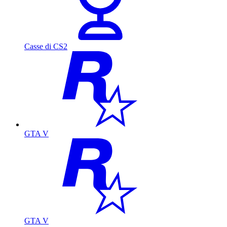
Casse di CS2
GTA V
GTA V