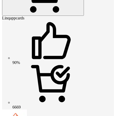
Linqappcards
90%
6669