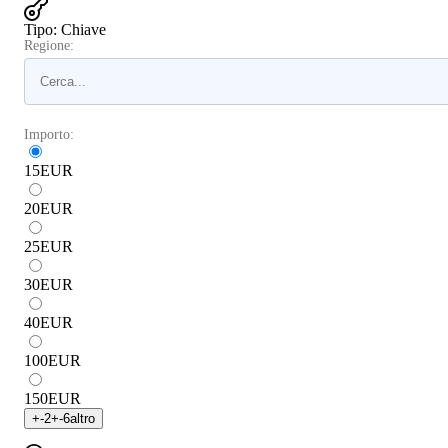
Tipo
:
Chiave
Regione:
Importo:
15
EUR
20
EUR
25
EUR
30
EUR
40
EUR
100
EUR
150
EUR
+
-2
+
-6
altro