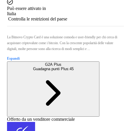
Può essere attivato in
Italia
Controlla le restrizioni del paese
La Bitnovo Crypto Card è una soluzione comoda e user-friendly per chi cerca di
acquistare criptovalute come i bitcoin. Con la crescente popolarità delle valute
digitali, molte persone sono alla ricerca di modi semplici e ...
Espandi
G2A Plus
Guadagna punti Plus:
45
Offerto da un venditore commerciale