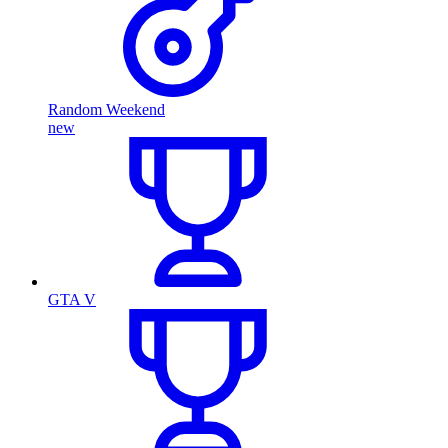
Random Weekend
new
GTA V