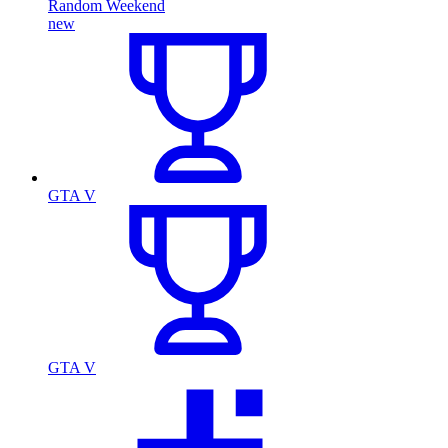
Random Weekend
new
GTA V
GTA V