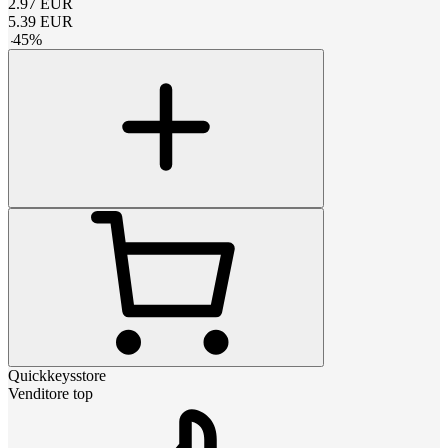
2.97
EUR
5.39
EUR
-
45
%
Quickkeysstore
Venditore top