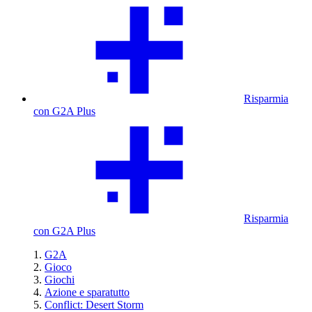
Risparmia
con G2A Plus
Risparmia
con G2A Plus
G2A
Gioco
Giochi
Azione e sparatutto
Conflict: Desert Storm