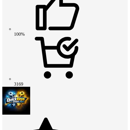
100%
3169