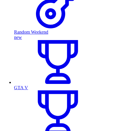
Random Weekend
new
GTA V