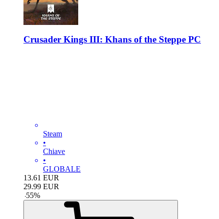
Crusader Kings III: Khans of the Steppe PC
Steam
•
Chiave
•
GLOBALE
13.61
EUR
29.99
EUR
-
55
%