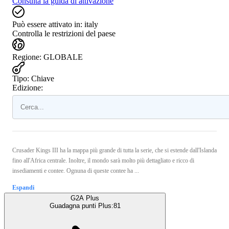
Consulta la guida di attivazione
Può essere attivato in:
italy
Controlla le restrizioni del paese
Regione
:
GLOBALE
Tipo
:
Chiave
Edizione:
Crusader Kings III ha la mappa più grande di tutta la serie, che si estende dall'Islanda
fino all'Africa centrale. Inoltre, il mondo sarà molto più dettagliato e ricco di
insediamenti e contee. Ognuna di queste contee ha ...
Espandi
G2A Plus
Guadagna punti Plus:
81