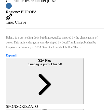
Controlla le restrizioni del paese
Regione
:
EUROPA
Tipo
:
Chiave
Balatro is a best-selling deck-building roguelike inspired by the classic game of
poker. This indie video game was developed by LocalThunk and published by
Playstack in February of 2024.One-of-a-kind deck builderThe B ...
Espandi
G2A Plus
Guadagna punti Plus:
90
SPONSORIZZATO