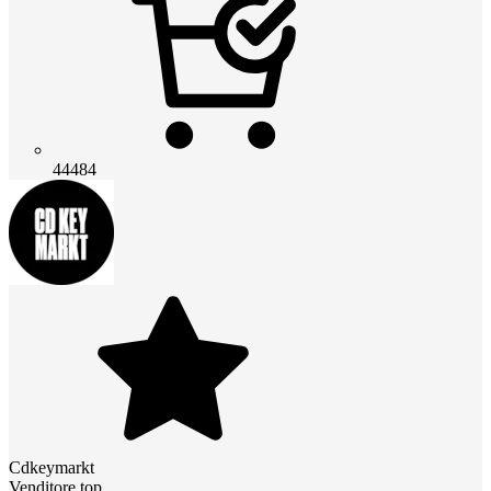
44484
Cdkeymarkt
Venditore top