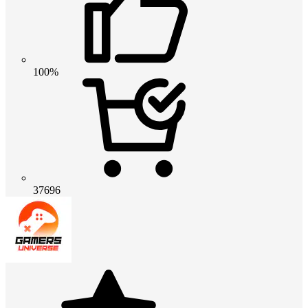
100%
37696