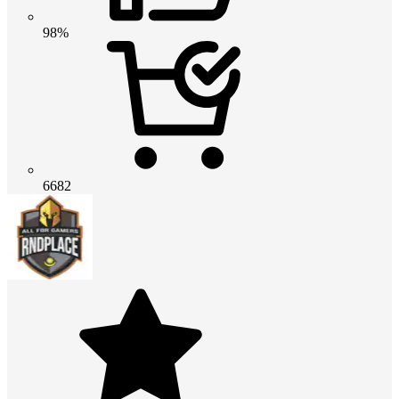
98%
6682