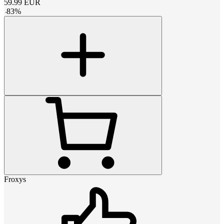
59.99
EUR
-
83
%
Froxys