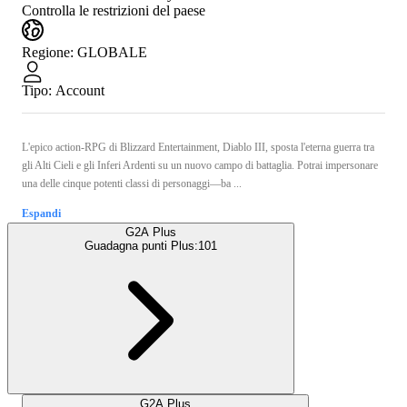
Controlla le restrizioni del paese
Regione
:
GLOBALE
Tipo
:
Account
L'epico action-RPG di Blizzard Entertainment, Diablo III, sposta l'eterna guerra tra
gli Alti Cieli e gli Inferi Ardenti su un nuovo campo di battaglia. Potrai impersonare
una delle cinque potenti classi di personaggi—ba ...
Espandi
G2A Plus
Guadagna punti Plus:
101
G2A Plus